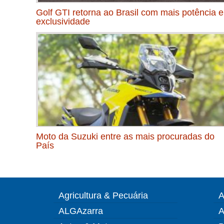
Golf GTI retorna ao Brasil com mais potência e
exclusividade
Moto da Suzuki entre as mais procuradas do
País
Agricultura & Pecuária
A
ALGAzarra
A