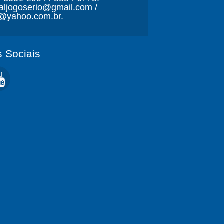
naljogoserio@gmail.com /
o@yahoo.com.br.
 Sociais