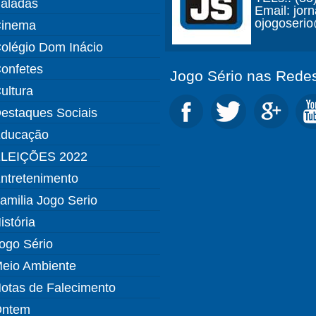
aladas
Email: jor
ojogoseri
inema
olégio Dom Inácio
onfetes
Jogo Sério nas Redes
ultura
estaques Sociais
ducação
LEIÇÕES 2022
ntretenimento
amilia Jogo Serio
istória
ogo Sério
eio Ambiente
otas de Falecimento
ntem