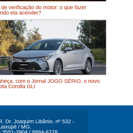
 de verificação do motor: o que fazer
ndo ela acender?
heça, com o Jornal JOGO SÉRIO, o novo
ota Corolla GLI
. Dr. Joaquim Libânio, nº 532 -
Guaxupé / MG.
) 3551-2904 / 8884-6778.