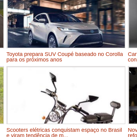
Toyota prepara SUV Coupé baseado no Corolla
Car
para os próximos anos
con
Scooters elétricas conquistam espaço no Brasil
Nov
e viram tendência de m...
ref