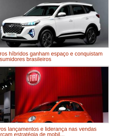
ros híbridos ganham espaço e conquistam
sumidores brasileiros
os lançamentos e liderança nas vendas
orçam estratégia de mobil...