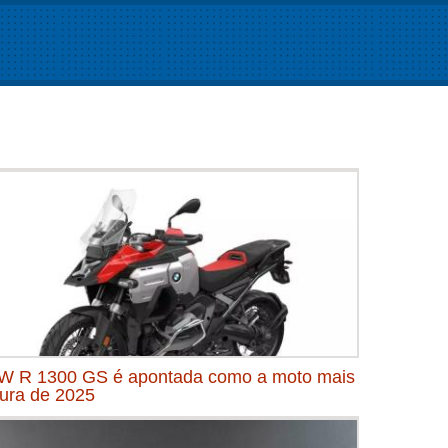
 R 1300 GS é apontada como a moto mais
ura de 2025