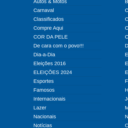
Autos & Motos
B
Carnaval
C
Classificados
C
Compre Aqui
C
COR DA PELE
C
De cara com o povo!!!
D
Dia-a-Dia
E
Eleições 2016
E
ELEIÇÕES 2024
E
Esportes
F
Famosos
H
Internacionais
J
Lazer
M
Nacionais
N
Notícias
O