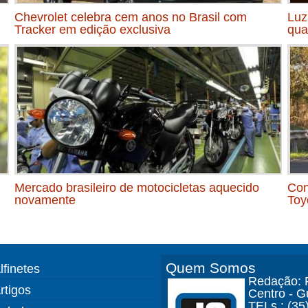
Chevrolet celebra cem anos no Brasil com
Luz
Tracker em edição exclusiva
qua
Mercado brasileiro de motocicletas aquecido
Con
novamente
Toy
Quem Somos
lfinetes
Redação: R
rtigos
Centro - 
TELs.: (35