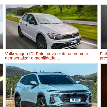
Volkswagen ID. Polo: novo elétrico promete
Fia
democratizar a mobilidade ...
pre