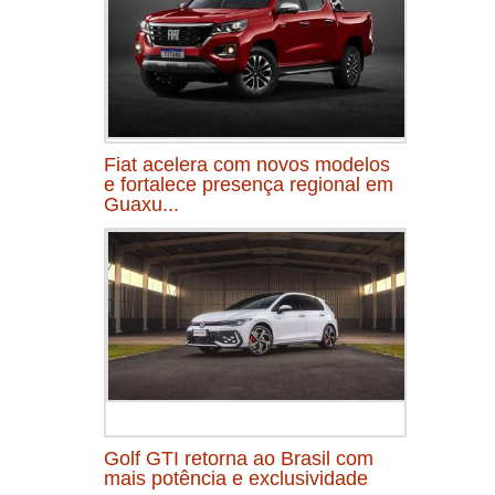
Fiat acelera com novos modelos
e fortalece presença regional em
Guaxu...
Golf GTI retorna ao Brasil com
mais potência e exclusividade