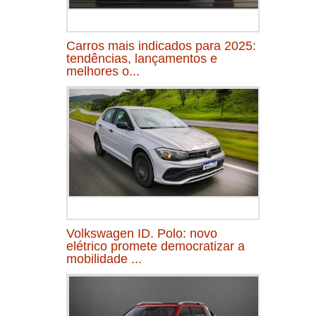
Carros mais indicados para 2025:
tendências, lançamentos e
melhores o...
Volkswagen ID. Polo: novo
elétrico promete democratizar a
mobilidade ...