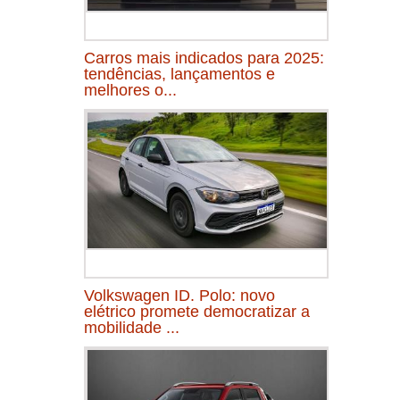
Carros mais indicados para 2025:
tendências, lançamentos e
melhores o...
Volkswagen ID. Polo: novo
elétrico promete democratizar a
mobilidade ...