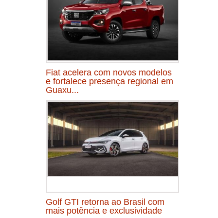
Fiat acelera com novos modelos
e fortalece presença regional em
Guaxu...
Golf GTI retorna ao Brasil com
mais potência e exclusividade