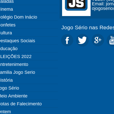
aladas
Email: jor
ojogoseri
inema
olégio Dom Inácio
onfetes
Jogo Sério nas Redes
ultura
estaques Sociais
ducação
LEIÇÕES 2022
ntretenimento
amilia Jogo Serio
istória
ogo Sério
eio Ambiente
otas de Falecimento
ntem