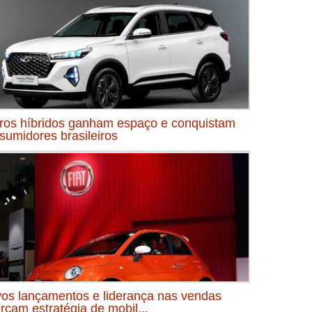
ros híbridos ganham espaço e conquistam
sumidores brasileiros
os lançamentos e liderança nas vendas
orçam estratégia de mobil...