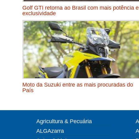
Golf GTI retorna ao Brasil com mais potência e
exclusividade
Moto da Suzuki entre as mais procuradas do
País
Agricultura & Pecuária
A
ALGAzarra
A