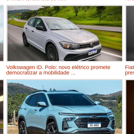
Volkswagen ID. Polo: novo elétrico promete
Fia
democratizar a mobilidade ...
pre