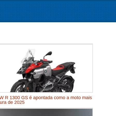
 R 1300 GS é apontada como a moto mais
ura de 2025