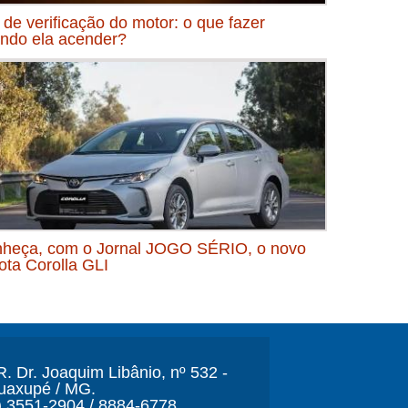
 de verificação do motor: o que fazer
ndo ela acender?
heça, com o Jornal JOGO SÉRIO, o novo
ota Corolla GLI
. Dr. Joaquim Libânio, nº 532 -
Guaxupé / MG.
) 3551-2904 / 8884-6778.