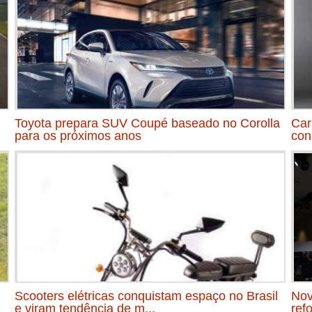
Toyota prepara SUV Coupé baseado no Corolla
Car
para os próximos anos
con
Scooters elétricas conquistam espaço no Brasil
Nov
e viram tendência de m...
ref