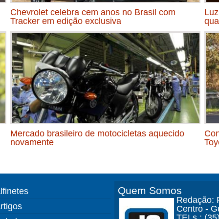
Chevrolet celebra cem anos no Brasil com
Luz
Tracker em edição exclusiva
qua
Mercado brasileiro de motocicletas aquecido
Con
novamente
Toy
Quem Somos
lfinetes
Redação: R
rtigos
Centro - 
TELs.: (35