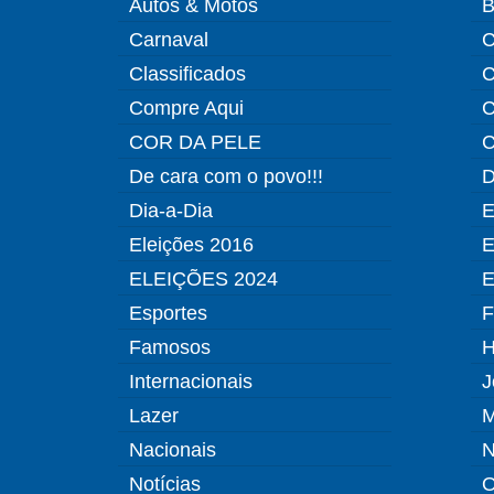
Autos & Motos
B
Carnaval
C
Classificados
C
Compre Aqui
C
COR DA PELE
C
De cara com o povo!!!
D
Dia-a-Dia
E
Eleições 2016
E
ELEIÇÕES 2024
E
Esportes
F
Famosos
H
Internacionais
J
Lazer
M
Nacionais
N
Notícias
O