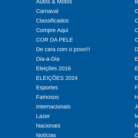
Autos & Motos
B
Carnaval
C
Classificados
C
Compre Aqui
C
COR DA PELE
C
De cara com o povo!!!
D
Dia-a-Dia
E
Eleições 2016
E
ELEIÇÕES 2024
E
Esportes
F
Famosos
H
Internacionais
J
Lazer
M
Nacionais
N
Notícias
O