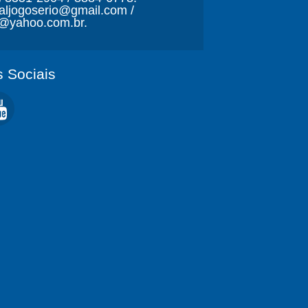
naljogoserio@gmail.com /
o@yahoo.com.br.
 Sociais