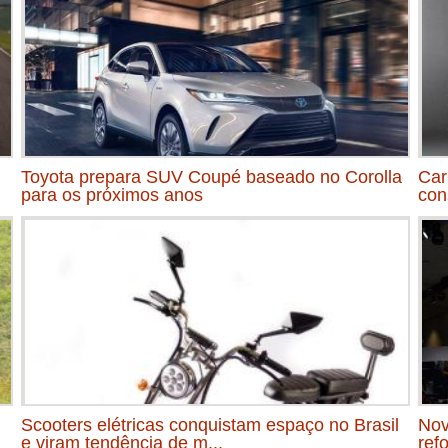
Toyota prepara SUV Coupé baseado no Corolla
Car
para os próximos anos
con
Scooters elétricas conquistam espaço no Brasil
Nov
e viram tendência de m...
ref