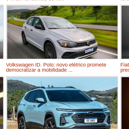
Volkswagen ID. Polo: novo elétrico promete
Fia
democratizar a mobilidade ...
pre