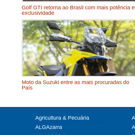
Golf GTI retorna ao Brasil com mais potência e
exclusividade
Moto da Suzuki entre as mais procuradas do
País
Agricultura & Pecuária
A
ALGAzarra
A