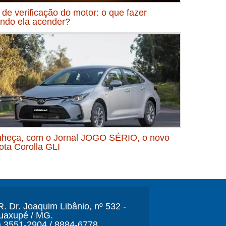
 de verificação do motor: o que fazer
ndo ela acender?
heça, com o Jornal JOGO SÉRIO, o novo
ota Corolla GLI
. Dr. Joaquim Libânio, nº 532 -
Guaxupé / MG.
) 3551-2904 / 8884-6778.