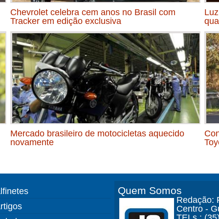
Chevrolet celebra cem anos no Brasil com
Luz
Tracker em edição exclusiva
qua
Mercado brasileiro de motocicletas aquecido
Con
novamente
Toy
Quem Somos
lfinetes
Redação: R
rtigos
Centro - 
TELs.: (35