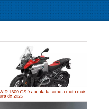
 R 1300 GS é apontada como a moto mais
ura de 2025