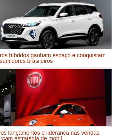
ros híbridos ganham espaço e conquistam
sumidores brasileiros
os lançamentos e liderança nas vendas
orçam estratégia de mobil...