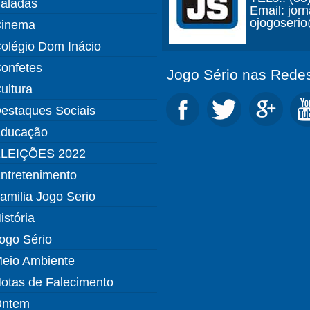
aladas
Email: jor
ojogoseri
inema
olégio Dom Inácio
onfetes
Jogo Sério nas Redes
ultura
estaques Sociais
ducação
LEIÇÕES 2022
ntretenimento
amilia Jogo Serio
istória
ogo Sério
eio Ambiente
otas de Falecimento
ntem