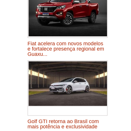
Fiat acelera com novos modelos
e fortalece presença regional em
Guaxu...
Golf GTI retorna ao Brasil com
mais potência e exclusividade