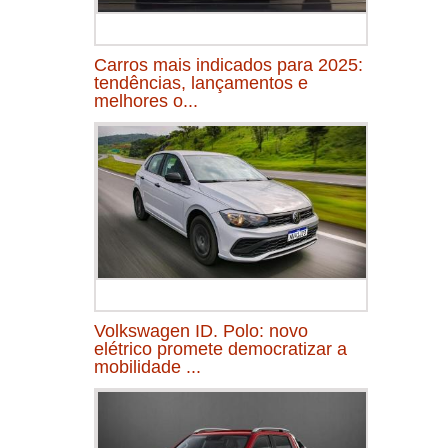
Carros mais indicados para 2025:
tendências, lançamentos e
melhores o...
Volkswagen ID. Polo: novo
elétrico promete democratizar a
mobilidade ...