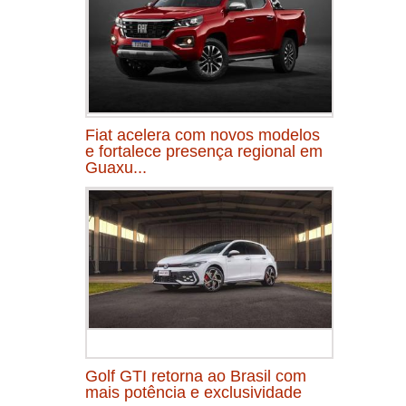
Fiat acelera com novos modelos
e fortalece presença regional em
Guaxu...
Golf GTI retorna ao Brasil com
mais potência e exclusividade