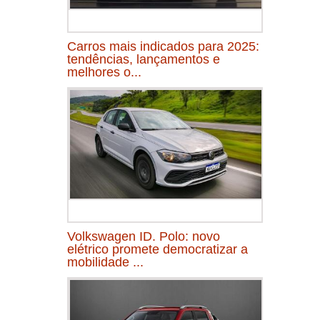
Carros mais indicados para 2025:
tendências, lançamentos e
melhores o...
Volkswagen ID. Polo: novo
elétrico promete democratizar a
mobilidade ...