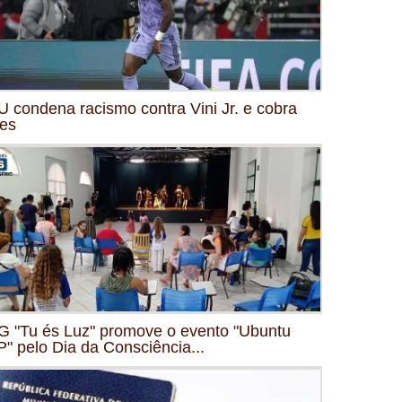
 condena racismo contra Vini Jr. e cobra
es
 "Tu és Luz" promove o evento "Ubuntu
" pelo Dia da Consciência...