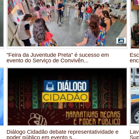
"Feira da Juventude Preta" é sucesso em
Esc
evento do Serviço de Convivên...
enc
Diálogo Cidadão debate representatividade e
Lav
poder público em evento s...
Sup