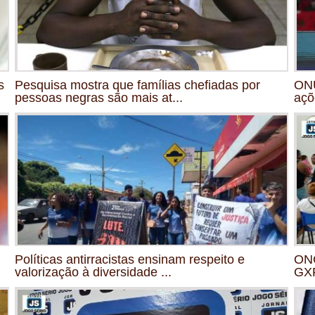
s
Pesquisa mostra que famílias chefiadas por
ONU
pessoas negras são mais at...
açõ
Políticas antirracistas ensinam respeito e
ONG
valorização à diversidade ...
GXP