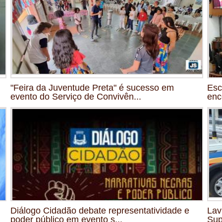
"Feira da Juventude Preta" é sucesso em
Esc
evento do Serviço de Convivên...
enc
Diálogo Cidadão debate representatividade e
Lav
poder público em evento s...
Sup