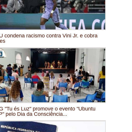
 condena racismo contra Vini Jr. e cobra
es
 "Tu és Luz" promove o evento "Ubuntu
" pelo Dia da Consciência...