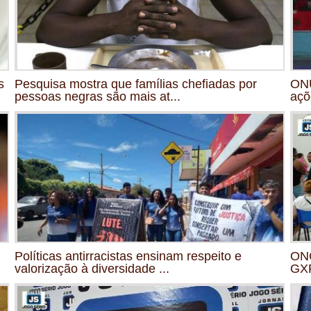
s
Pesquisa mostra que famílias chefiadas por
ONU
pessoas negras são mais at...
açõ
Políticas antirracistas ensinam respeito e
ONG
valorização à diversidade ...
GXP