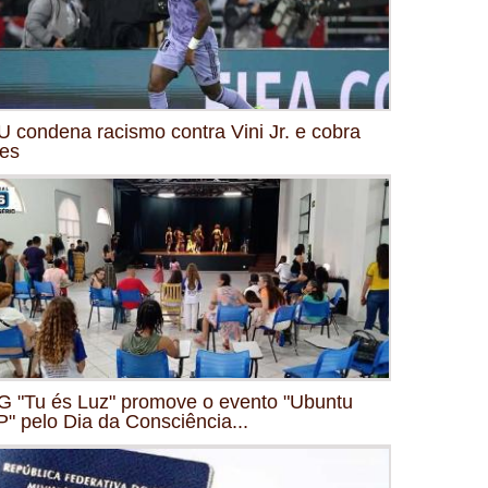
 condena racismo contra Vini Jr. e cobra
es
 "Tu és Luz" promove o evento "Ubuntu
" pelo Dia da Consciência...