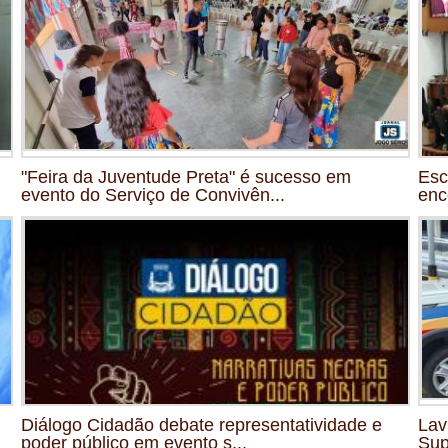
"Feira da Juventude Preta" é sucesso em
Esc
evento do Serviço de Convivên...
enc
Diálogo Cidadão debate representatividade e
Lav
poder público em evento s...
Sup