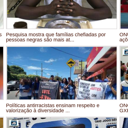
s
Pesquisa mostra que famílias chefiadas por
ONU
pessoas negras são mais at...
açõ
Políticas antirracistas ensinam respeito e
ONG
valorização à diversidade ...
GXP