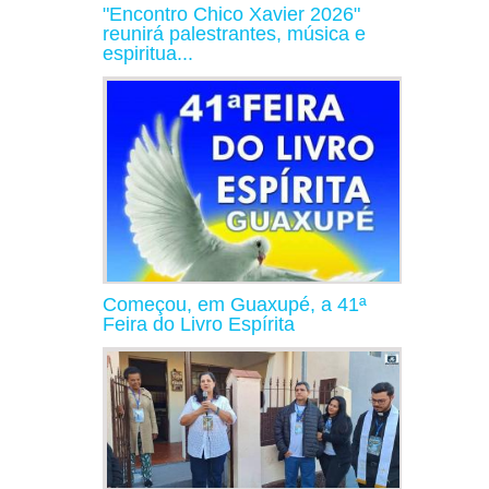
"Encontro Chico Xavier 2026"
reunirá palestrantes, música e
espiritua...
Começou, em Guaxupé, a 41ª
Feira do Livro Espírita