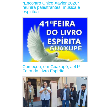
"Encontro Chico Xavier 2026"
reunirá palestrantes, música e
espiritua...
Começou, em Guaxupé, a 41ª
Feira do Livro Espírita