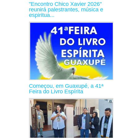
"Encontro Chico Xavier 2026"
reunirá palestrantes, música e
espiritua...
Começou, em Guaxupé, a 41ª
Feira do Livro Espírita