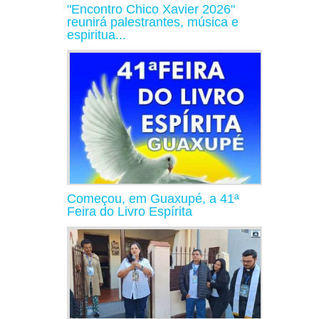
"Encontro Chico Xavier 2026"
reunirá palestrantes, música e
espiritua...
Começou, em Guaxupé, a 41ª
Feira do Livro Espírita