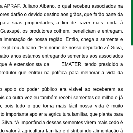
e da APRAF, Juliano Albano, o qual recebeu associados na
ores darão o devido destino aos grãos, que farão parte da
 para suas propriedades, a fim de trazer mais renda à
de Guaxupé, os produtores colhem, beneficiam e entregam,
 alimentação de nossa região. Então, chega a semente e
 explicou Juliano. “Em nome de nosso deputado Zé Silva,
 quatro anos estamos entregando sementes aos associados
, que é extensionista da EMATER, tendo presidido a
rodutor que entrou na política para melhorar a vida da
o apoio do poder público era visível ao receberem as
ois da outra vez eu também recebi sementes de milho e já
o, pois tudo o que torna mais fácil nossa vida é muito
 importante apoiar a agricultura familiar, que planta para
da Silva. “A importância dessas sementes virem mais cedo é
valor à agricultura familiar e distribuindo alimentação à