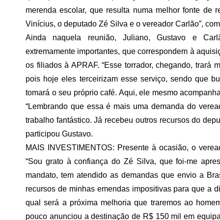
merenda escolar, que resulta numa melhor fonte de
Vinícius, o deputado Zé Silva e o vereador Carlão”, c
Ainda naquela reunião, Juliano, Gustavo e Car
extremamente importantes, que correspondem à aquisi
os filiados à APRAF. “Esse torrador, chegando, trará m
pois hoje eles terceirizam esse serviço, sendo que 
tomará o seu próprio café. Aqui, ele mesmo acompanhará
“Lembrando que essa é mais uma demanda do vereado
trabalho fantástico. Já recebeu outros recursos do dep
participou Gustavo.
MAIS INVESTIMENTOS: Presente à ocasião, o vereado
“Sou grato à confiança do Zé Silva, que foi-me apr
mandato, tem atendido as demandas que envio a Brasí
recursos de minhas emendas impositivas para que a 
qual será a próxima melhoria que traremos ao hom
pouco anunciou a destinação de R$ 150 mil em equipa