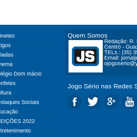
Quem Somos
finetes
Redação: R. D
tigos
Centro - Gua
TELs.: (35) 
ladas
Email: jorna
ojogoserio@y
nema
légio Dom Inácio
nfetes
Jogo Sério nas Redes S
ltura
staques Sociais
ucação
EIÇÕES 2022
tretenimento