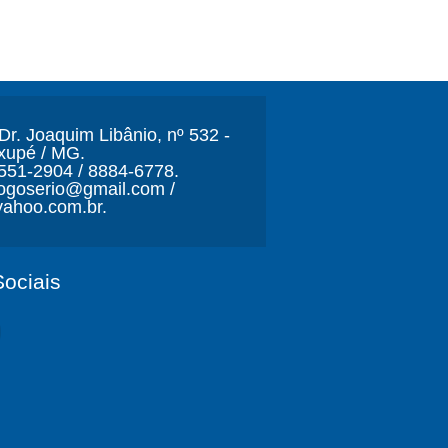
r. Joaquim Libânio, nº 532 -
xupé / MG.
3551-2904 / 8884-6778.
ljogoserio@gmail.com /
ahoo.com.br.
ociais