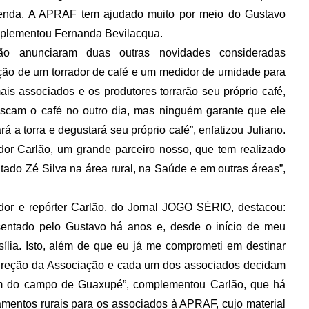
 renda. A APRAF tem ajudado muito por meio do Gustavo
omplementou Fernanda Bevilacqua.
lão anunciaram duas outras novidades consideradas
ção de um torrador de café e um medidor de umidade para
ais associados e os produtores torrarão seu próprio café,
buscam o café no outro dia, mas ninguém garante que ele
 a torra e degustará seu próprio café”, enfatizou Juliano.
r Carlão, um grande parceiro nosso, que tem realizado
utado Zé Silva na área rural, na Saúde e em outras áreas”,
r e repórter Carlão, do Jornal JOGO SÉRIO, destacou:
esentado pelo Gustavo há anos e, desde o início de meu
lia. Isto, além de que eu já me comprometi em destinar
direção da Associação e cada um dos associados decidam
em do campo de Guaxupé”, complementou Carlão, que há
mentos rurais para os associados à APRAF, cujo material