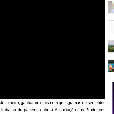
este mineiro, ganharam mais cem quilogramas de sementes
m trabalho de parceria entre a Associação dos Produtores