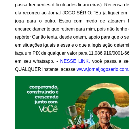
passa frequentes dificuldades financeiras). Receosa de
ela recorreu ao Jornal JOGO SÉRIO: "Eu já liguei em t
joga para o outro. Estou com medo de atearem f
encarecidamente que retirem para mim, pois não tenho ou
repórter Carlão tenta, desde ontem, apoio para que o ser
em situações iguais a essa e o que a legislação deter
faça um PIX de qualquer valor para 11.086.919/0001-66
em seu whatsapp. -
NESSE LINK,
você passa a seg
QUALQUER instante, acesse
www.jornaljogoserio.com.