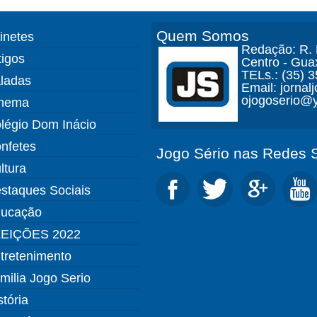
Quem Somos
finetes
Redação: R. D
tigos
Centro - Gua
TELs.: (35) 
ladas
Email: jorna
ojogoserio@y
nema
légio Dom Inácio
nfetes
Jogo Sério nas Redes S
ltura
staques Sociais
ucação
EIÇÕES 2022
tretenimento
milia Jogo Serio
stória