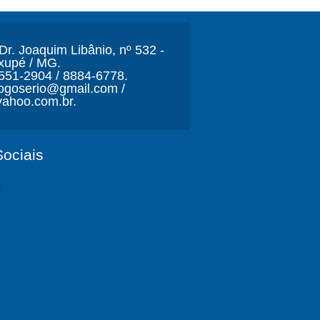
r. Joaquim Libânio, nº 532 -
xupé / MG.
3551-2904 / 8884-6778.
ljogoserio@gmail.com /
ahoo.com.br.
ociais