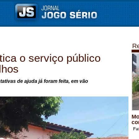
Re
ica o serviço público
lhos
ativas de ajuda já foram feita, em vão
Mo
co
Fa