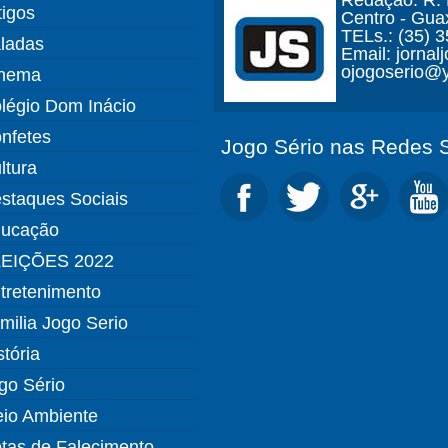
Redação: R. D
tigos
Centro - Gua
TELs.: (35) 
ladas
Email: jorna
ojogoserio@y
nema
légio Dom Inácio
nfetes
Jogo Sério nas Redes S
ltura
staques Sociais
ucação
EIÇÕES 2022
tretenimento
milia Jogo Serio
stória
go Sério
io Ambiente
tas de Falecimento