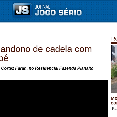
Re
andono de cadela com
pé
 Cortez Farah, no Residencial Fazenda Planalto
Mo
co
Fa