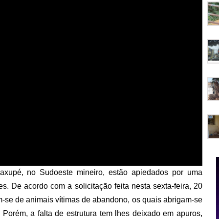
axupé, no Sudoeste mineiro, estão apiedados por uma
es. De acordo com a solicitação feita nesta sexta-feira, 20
-se de animais vítimas de abandono, os quais abrigam-se
orém, a falta de estrutura tem lhes deixado em apuros,