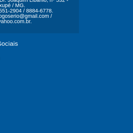
r. Joaquim Libânio, nº 532 -
xupé / MG.
3551-2904 / 8884-6778.
ljogoserio@gmail.com /
ahoo.com.br.
ociais