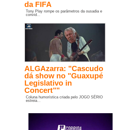
da FIFA
Tony Play rompe os parâmetros da ousadia e
convid...
ALGAzarra: "Cascudo
dá show no "Guaxupé
Legislativo in
Concert""
Coluna humorística criada pelo JOGO SÉRIO
estreia...