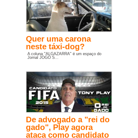
Quer uma carona
neste táxi-dog?
A coluna "ALGAZARRA" é um espaço do
Jornal JOGO S...
De advogado a "rei do
gado", Play agora
ataca como candidato