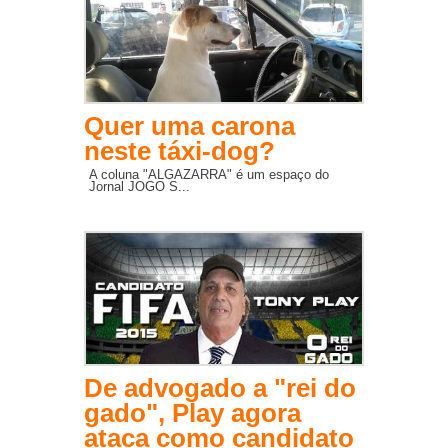
Quer uma carona
neste táxi-dog?
A coluna "ALGAZARRA" é um espaço do
Jornal JOGO S...
De advogado a "rei do
gado", Play agora
ataca como candidato