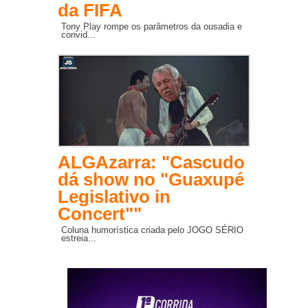
da FIFA
Tony Play rompe os parâmetros da ousadia e
convid...
ALGAzarra: "Cascudo
dá show no "Guaxupé
Legislativo in
Concert""
Coluna humorística criada pelo JOGO SÉRIO
estreia...