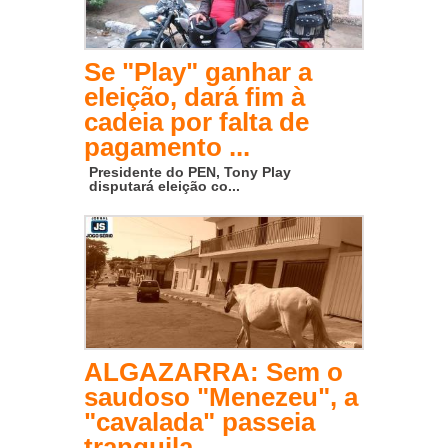
Se "Play" ganhar a
eleição, dará fim à
cadeia por falta de
pagamento ...
Presidente do PEN, Tony Play
disputará eleição co...
ALGAZARRA: Sem o
saudoso "Menezeu", a
"cavalada" passeia
tranquila