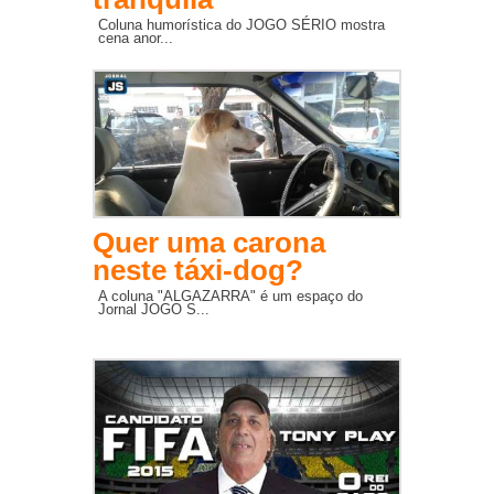
Coluna humorística do JOGO SÉRIO mostra
cena anor...
Quer uma carona
neste táxi-dog?
A coluna "ALGAZARRA" é um espaço do
Jornal JOGO S...