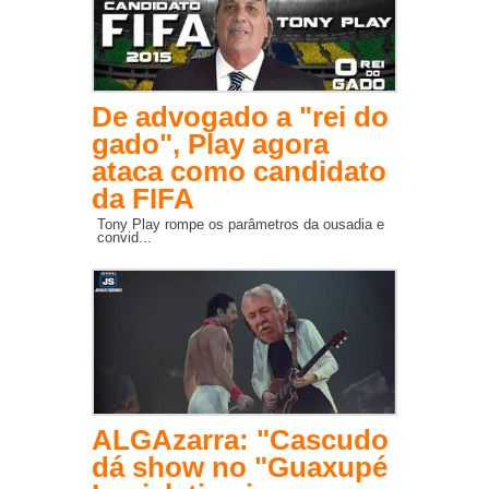
De advogado a "rei do
gado", Play agora
ataca como candidato
da FIFA
Tony Play rompe os parâmetros da ousadia e
convid...
ALGAzarra: "Cascudo
dá show no "Guaxupé