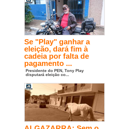
Se "Play" ganhar a
eleição, dará fim à
cadeia por falta de
pagamento ...
Presidente do PEN, Tony Play
disputará eleição co...
ALGAZARRA: Sem o