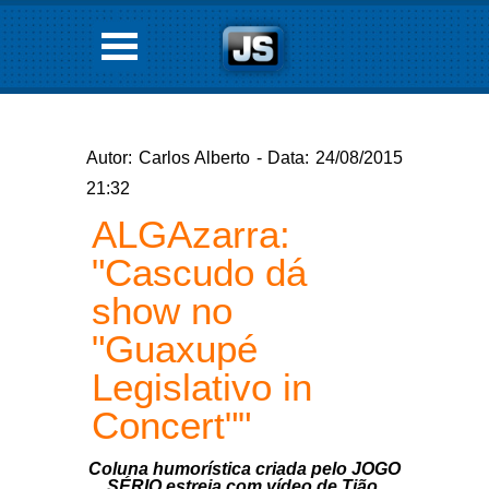
Autor: Carlos Alberto - Data: 24/08/2015
21:32
ALGAzarra:
"Cascudo dá
show no
"Guaxupé
Legislativo in
Concert""
Coluna humorística criada pelo JOGO
SÉRIO estreia com vídeo de Tião,