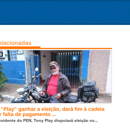
lacionadas
 "Play" ganhar a eleição, dará fim à cadeia
r falta de pagamento ...
esidente do PEN, Tony Play disputará eleição co...