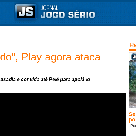
Re
do", Play agora ataca
sadia e convida até Pelé para apoiá-lo
Se
po
Pr