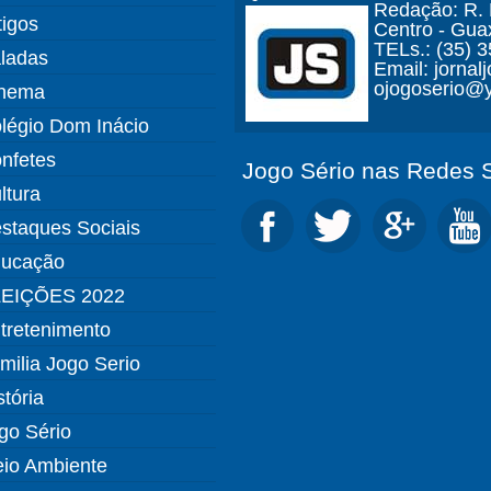
Redação: R. D
tigos
Centro - Gua
TELs.: (35) 
ladas
Email: jorna
ojogoserio@y
nema
légio Dom Inácio
nfetes
Jogo Sério nas Redes S
ltura
staques Sociais
ucação
EIÇÕES 2022
tretenimento
milia Jogo Serio
stória
go Sério
io Ambiente