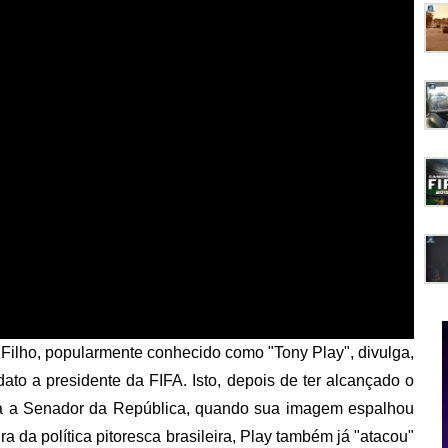
Filho, popularmente conhecido como "Tony Play", divulga,
dato a presidente da FIFA. Isto, depois de ter alcançado o
ura a Senador da República, quando sua imagem espalhou
ra da política pitoresca brasileira, Play também já "atacou"