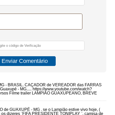
MG - BRASIL. CAÇADOR de VEREADOR das FARRAS
xupé - MG..... https://www.youtube.com/watch?
diversos Filme trailer LAMPIÃO GUAXUPEANO, BREVE
e GUAXUPÉ - MG . se o Lampião estive vivo hoje, (
 com os dizeres ¨FIFA PRESIDENTE TONIPLAY ¨, camisa de