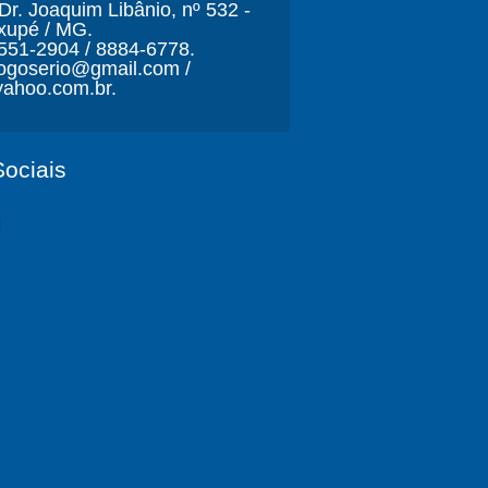
r. Joaquim Libânio, nº 532 -
xupé / MG.
3551-2904 / 8884-6778.
ljogoserio@gmail.com /
ahoo.com.br.
ociais