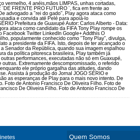
ermelho, 4 anéis,mãos LIMPAS, unhas cortadas,
 bar : ¨DE FRENTE PRO FUTURO ¨, fica em frente ao
dvogado a "rei do gado", Play agora ataca como
usadia e convida até Pelé para apoiá-lo
refeitura de Guaxupé Autor: Carlos Alberto - Data:
gora ataca como candidato da FIFA Tony Play rompe os
lo Facebook Twitter LinkedIn Google+ Addthis O
lho, popularmente conhecido como "Tony Play", divulga,
ato a presidente da FIFA. Isto, depois de ter alcançado o
ura a Senador da República, quando sua imagem espalhou
ra da política pitoresca brasileira, Play também já
re outras performances, executadas não só em Guaxupé,
e outras. Extremamente descompromissado, o referido
enquanto ele próprio gargalha das atitudes, dando
sse. Assista à produção do Jornal JOGO SÉRIO e
ão as esperanças de Play para o mais novo intento. De
. Foto de Antonio Francisco De Oliveira Filho. Foto de
rancisco De Oliveira Filho. Foto de Antonio Francisco De
Quem Somos
finetes