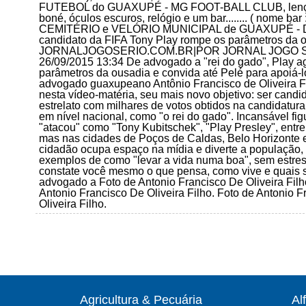
FUTEBOL do GUAXUPÉ - MG FOOT-BALL CLUB, lenço v
boné, óculos escuros, relógio e um bar........ ( nome
CEMITÉRIO e VELÓRIO MUNICIPAL de GUAXUPÉ - De a
candidato da FIFA Tony Play rompe os parâmetros da o
JORNALJOGOSERIO.COM.BR|POR JORNAL JOGO SÉRIO P
26/09/2015 13:34 De advogado a "rei do gado", Play a
parâmetros da ousadia e convida até Pelé para apoiá-
advogado guaxupeano Antônio Francisco de Oliveira Fi
nesta vídeo-matéria, seu mais novo objetivo: ser candid
estrelato com milhares de votos obtidos na candidat
em nível nacional, como "o rei do gado". Incansável figu
"atacou" como "Tony Kubitschek", "Play Presley", ent
mas nas cidades de Poços de Caldas, Belo Horizonte 
cidadão ocupa espaço na mídia e diverte a população, 
exemplos de como "levar a vida numa boa", sem estre
constate você mesmo o que pensa, como vive e quais s
advogado a Foto de Antonio Francisco De Oliveira Filho
Antonio Francisco De Oliveira Filho. Foto de Antonio F
Oliveira Filho.
Agricultura & Pecuária
Al