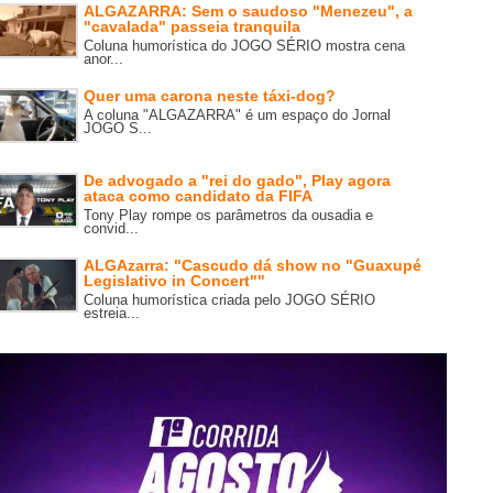
ALGAZARRA: Sem o saudoso "Menezeu", a
"cavalada" passeia tranquila
Coluna humorística do JOGO SÉRIO mostra cena
anor...
Quer uma carona neste táxi-dog?
A coluna "ALGAZARRA" é um espaço do Jornal
JOGO S...
De advogado a "rei do gado", Play agora
ataca como candidato da FIFA
Tony Play rompe os parâmetros da ousadia e
convid...
ALGAzarra: "Cascudo dá show no "Guaxupé
Legislativo in Concert""
Coluna humorística criada pelo JOGO SÉRIO
estreia...