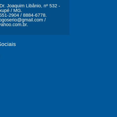
r. Joaquim Libânio, nº 532 -
xupé / MG.
3551-2904 / 8884-6778.
ljogoserio@gmail.com /
ahoo.com.br.
ociais