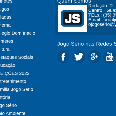
Quem Somos
finetes
Redação: R. D
tigos
Centro - Gua
TELs.: (35) 
ladas
Email: jorna
ojogoserio@y
nema
légio Dom Inácio
nfetes
Jogo Sério nas Redes S
ltura
staques Sociais
ucação
EIÇÕES 2022
tretenimento
milia Jogo Serio
stória
go Sério
io Ambiente