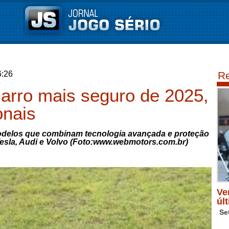
6:26
Re
 carro mais seguro de 2025,
onais
modelos que combinam tecnologia avançada e proteção
esla, Audi e Volvo (Foto:www.webmotors.com.br)
Ve
úl
Se