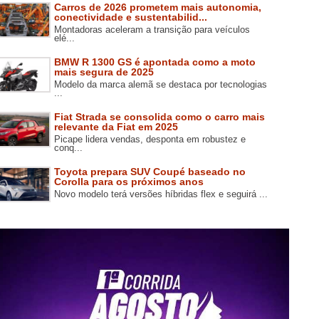
Carros de 2026 prometem mais autonomia,
conectividade e sustentabilid...
Montadoras aceleram a transição para veículos
elé...
BMW R 1300 GS é apontada como a moto
mais segura de 2025
Modelo da marca alemã se destaca por tecnologias
...
Fiat Strada se consolida como o carro mais
relevante da Fiat em 2025
Picape lidera vendas, desponta em robustez e
conq...
Toyota prepara SUV Coupé baseado no
Corolla para os próximos anos
Novo modelo terá versões híbridas flex e seguirá ...