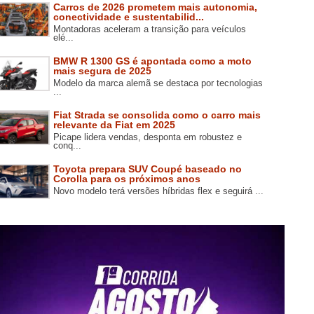
Carros de 2026 prometem mais autonomia,
conectividade e sustentabilid...
Montadoras aceleram a transição para veículos
elé...
BMW R 1300 GS é apontada como a moto
mais segura de 2025
Modelo da marca alemã se destaca por tecnologias
...
Fiat Strada se consolida como o carro mais
relevante da Fiat em 2025
Picape lidera vendas, desponta em robustez e
conq...
Toyota prepara SUV Coupé baseado no
Corolla para os próximos anos
Novo modelo terá versões híbridas flex e seguirá ...