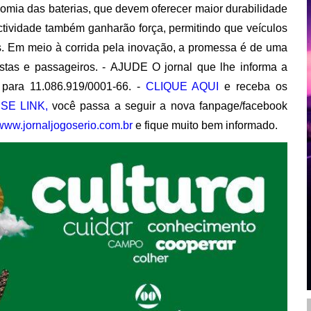
nomia das baterias, que devem oferecer maior durabilidade
ctividade também ganharão força, permitindo que veículos
es. Em meio à corrida pela inovação, a promessa é de uma
istas e passageiros. - AJUDE O jornal que lhe informa a
para 11.086.919/0001-66. -
CLIQUE AQUI
e receba os
SE LINK,
você passa a seguir a nova fanpage/facebook
www.jornaljogoserio.com.br
e fique muito bem informado.