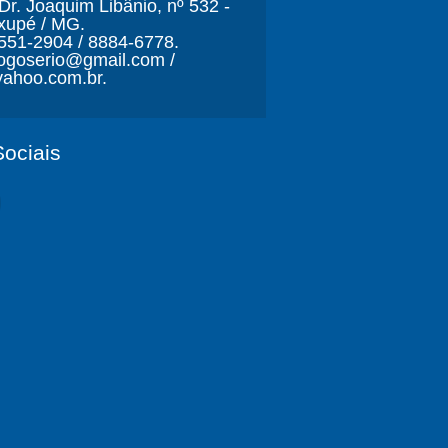
r. Joaquim Libânio, nº 532 -
xupé / MG.
3551-2904 / 8884-6778.
ljogoserio@gmail.com /
ahoo.com.br.
ociais