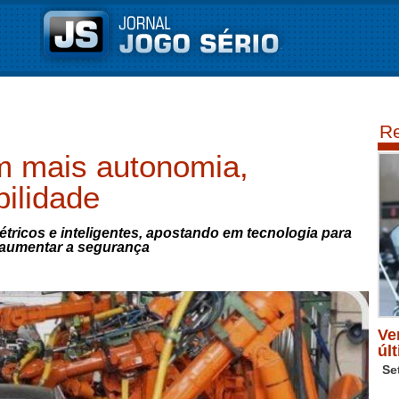
Re
m mais autonomia,
bilidade
étricos e inteligentes, apostando em tecnologia para
 aumentar a segurança
Ve
úl
Se