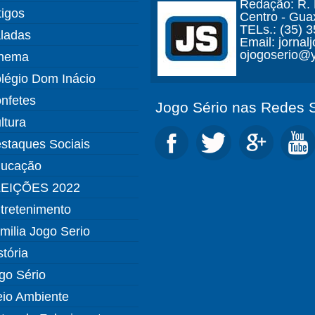
Redação: R. D
tigos
Centro - Gua
TELs.: (35) 
ladas
Email: jorna
ojogoserio@y
nema
légio Dom Inácio
nfetes
Jogo Sério nas Redes S
ltura
staques Sociais
ucação
EIÇÕES 2022
tretenimento
milia Jogo Serio
stória
go Sério
io Ambiente