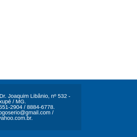
r. Joaquim Libânio, nº 532 -
xupé / MG.
3551-2904 / 8884-6778.
ljogoserio@gmail.com /
ahoo.com.br.