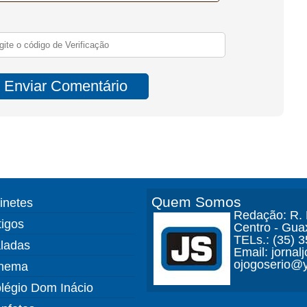
Quem Somos
finetes
Redação: R. D
tigos
Centro - Gua
TELs.: (35) 
ladas
Email: jorna
ojogoserio@y
nema
légio Dom Inácio