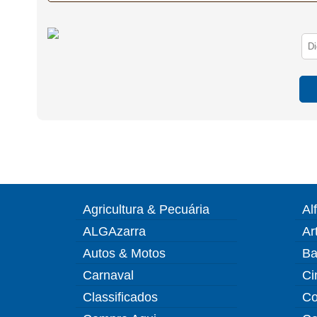
Agricultura & Pecuária
Al
ALGAzarra
Ar
Autos & Motos
Ba
Carnaval
Ci
Classificados
Co