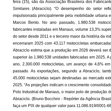
feira (15), são da Associação Brasileira dos Fabricant
Similares (Abraciclo). “O desempenho do setor re
impulsionada principalmente pela mobilidade urbana e 
Marcos Bento. No ano passado, 1.980.538 motoci
fabricantes instaladas em Manaus, volume 13,3% super
do setor desde 2011 e o terceiro maior da história da in
encerraram 2025 com 43.117 motocicletas embarcadas,
Abraciclo estima que a produção em 2026 deverá ser 
superior às 1.980.538 unidades fabricadas em 2025. A 
ano, 2.300.000 motocicletas, um avanço de 4,6% em
passado. As exportações, segundo a Abraciclo, tam
45.000 motocicletas sejam destinadas ao mercado e
2025. “As projeções indicam o crescimento consolidado
Polo Industrial de Manaus, o maior polo de produção de
Abraciclo. (Bruno Bocchini - Repórter da Agência Brasil
faça um PIX de qualquer valor para 11.086.919/0001-66