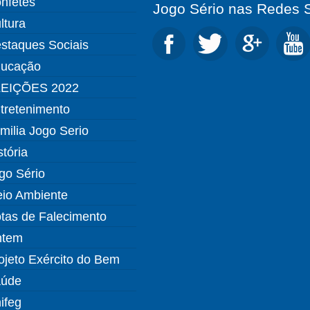
nfetes
Jogo Sério nas Redes S
ltura
staques Sociais
ucação
EIÇÕES 2022
tretenimento
milia Jogo Serio
stória
go Sério
io Ambiente
tas de Falecimento
ntem
ojeto Exército do Bem
úde
ifeg