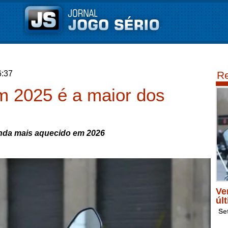
6:37
Re
m 2025 é a maior dos
inda mais aquecido em 2026
Ve
úl
Se