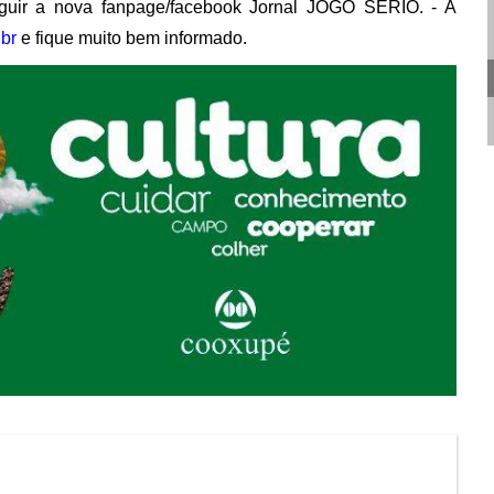
uir a nova fanpage/facebook Jornal JOGO SÉRIO. - A
br
e fique muito bem informado.