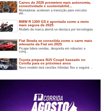
Carros de 2026 prometem mais autonomia,
conectividade e sustentabilid...
Montadoras aceleram a transição para veículos
elé...
BMW R 1300 GS é apontada como a moto
mais segura de 2025
Modelo da marca alemã se destaca por tecnologias
...
Fiat Strada se consolida como o carro mais
relevante da Fiat em 2025
Picape lidera vendas, desponta em robustez e
conq...
Toyota prepara SUV Coupé baseado no
Corolla para os próximos anos
Novo modelo terá versões híbridas flex e seguirá ...