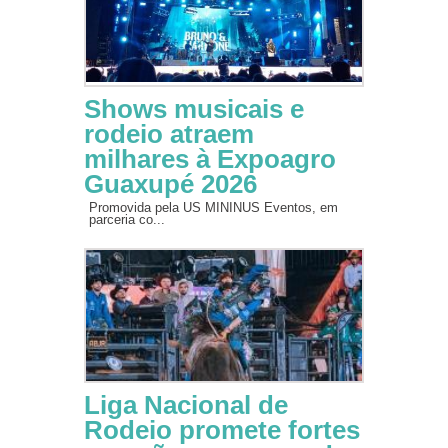
Shows musicais e
rodeio atraem
milhares à Expoagro
Guaxupé 2026
Promovida pela US MININUS Eventos, em
parceria co...
Liga Nacional de
Rodeio promete fortes