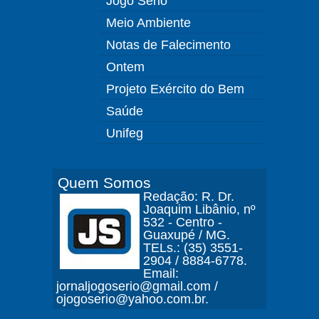
Jogo Sério
Meio Ambiente
Notas de Falecimento
Ontem
Projeto Exército do Bem
Saúde
Unifeg
Quem Somos
Redação: R. Dr.
Joaquim Libânio, nº
532 - Centro -
Guaxupé / MG.
TELs.: (35) 3551-
2904 / 8884-6778.
Email:
jornaljogoserio@gmail.com /
ojogoserio@yahoo.com.br.