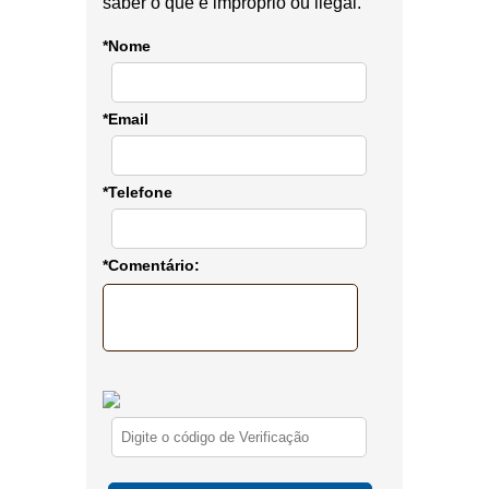
saber o que é impróprio ou ilegal.
*Nome
*Email
*Telefone
*Comentário: