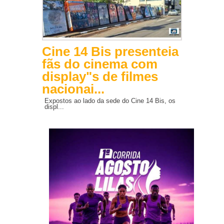
Cine 14 Bis presenteia
fãs do cinema com
display"s de filmes
nacionai...
Expostos ao lado da sede do Cine 14 Bis, os
displ...