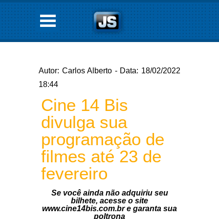
Autor: Carlos Alberto - Data: 18/02/2022
18:44
Cine 14 Bis
divulga sua
programação de
filmes até 23 de
fevereiro
Se você ainda não adquiriu seu
bilhete, acesse o site
www.cine14bis.com.br e garanta sua
poltrona