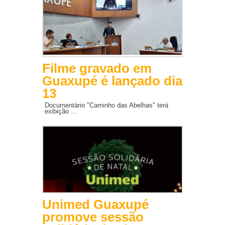
Filme gravado em
Guaxupé é lançado dia
13
Documentário "Caminho das Abelhas" terá
exibição ...
Unimed Guaxupé
promove sessão