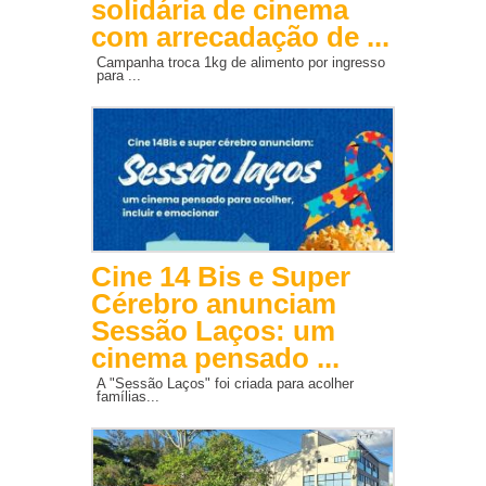
solidária de cinema
com arrecadação de ...
Campanha troca 1kg de alimento por ingresso
para ...
Cine 14 Bis e Super
Cérebro anunciam
Sessão Laços: um
cinema pensado ...
A "Sessão Laços" foi criada para acolher
famílias...