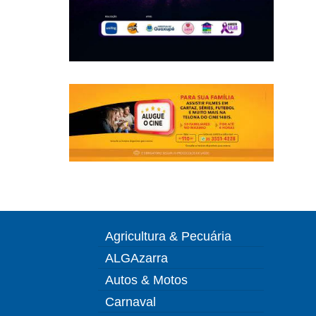
Agricultura & Pecuária
ALGAzarra
Autos & Motos
Carnaval