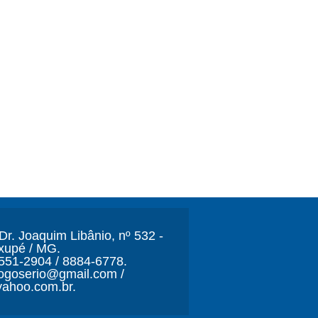
r. Joaquim Libânio, nº 532 -
xupé / MG.
3551-2904 / 8884-6778.
ljogoserio@gmail.com /
ahoo.com.br.