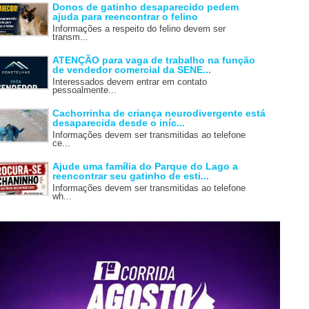
Donos de gatinho desaparecido pedem
ajuda para reencontrar o felino
Informações a respeito do felino devem ser
transm...
ATENÇÃO para vaga de trabalho na função
de vendedor comercial da SENE...
Interessados devem entrar em contato
pessoalmente...
Cachorrinha de criança neurodivergente está
desaparecida desde o iníc...
Informações devem ser transmitidas ao telefone
ce...
Ajude uma família do Parque do Lago a
reencontrar seu gatinho de esti...
Informações devem ser transmitidas ao telefone
wh...