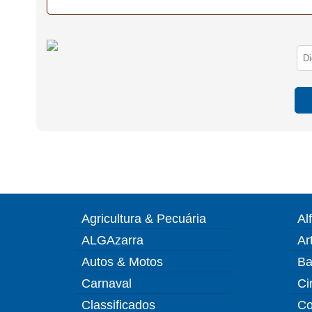
Agricultura & Pecuária
Al
ALGAzarra
Ar
Autos & Motos
Ba
Carnaval
Ci
Classificados
Co