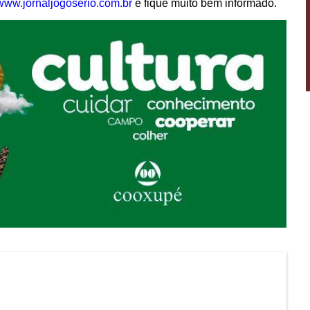
www.jornaljogoserio.com.br
e fique muito bem informado.