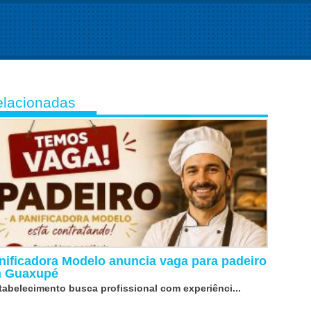
lacionadas
nificadora Modelo anuncia vaga para padeiro
 Guaxupé
tabelecimento busca profissional com experiênci...