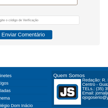
Quem Somos
finetes
Redação: R. D
tigos
Centro - Gua
TELs.: (35) 
ladas
Email: jorna
ojogoserio@y
nema
légio Dom Inácio