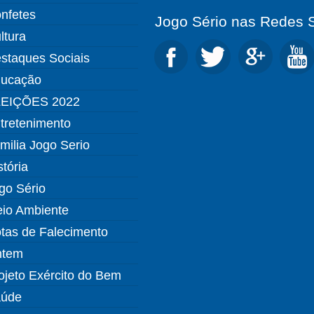
nfetes
Jogo Sério nas Redes S
ltura
staques Sociais
ucação
EIÇÕES 2022
tretenimento
milia Jogo Serio
stória
go Sério
io Ambiente
tas de Falecimento
ntem
ojeto Exército do Bem
úde