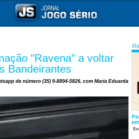
Re
mação "Ravena" a voltar
os Bandeirantes
atsapp de número (35) 9-8894-5826, com Maria Eduarda
Pa
em
Es