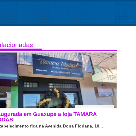
lacionadas
augurada em Guaxupé a loja TAMARA
ODAS
tabelecimento fica na Avenida Dona Floriana, 10...