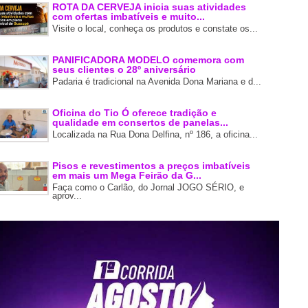
ROTA DA CERVEJA inicia suas atividades
com ofertas imbatíveis e muito...
Visite o local, conheça os produtos e constate os...
PANIFICADORA MODELO comemora com
seus clientes o 28º aniversário
Padaria é tradicional na Avenida Dona Mariana e d...
Oficina do Tio Ó oferece tradição e
qualidade em consertos de panelas...
Localizada na Rua Dona Delfina, nº 186, a oficina...
Pisos e revestimentos a preços imbatíveis
em mais um Mega Feirão da G...
Faça como o Carlão, do Jornal JOGO SÉRIO, e
aprov...