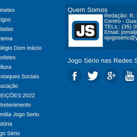
Quem Somos
finetes
Redação: R. D
tigos
Centro - Gua
TELs.: (35) 
ladas
Email: jorna
ojogoserio@y
nema
légio Dom Inácio
nfetes
Jogo Sério nas Redes S
ltura
staques Sociais
ucação
EIÇÕES 2022
tretenimento
milia Jogo Serio
stória
go Sério