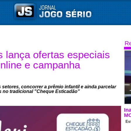
Re
lança ofertas especiais
nline e campanha
etores, concorrer a prêmio infantil e ainda parcelar
s no tradicional "Cheque Esticadão"
In
M
Es