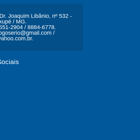
r. Joaquim Libânio, nº 532 -
xupé / MG.
3551-2904 / 8884-6778.
ljogoserio@gmail.com /
ahoo.com.br.
ociais