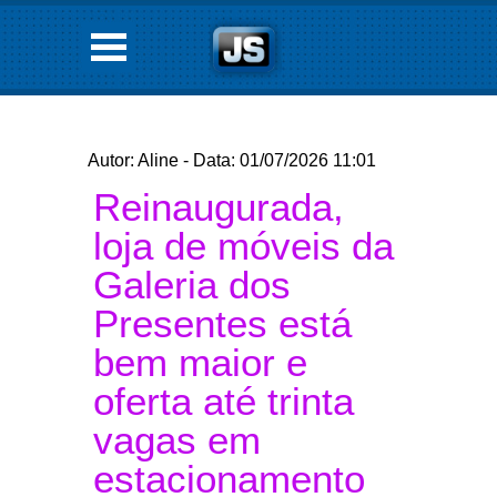
Autor: Aline - Data: 01/07/2026 11:01
Reinaugurada,
loja de móveis da
Galeria dos
Presentes está
bem maior e
oferta até trinta
vagas em
estacionamento