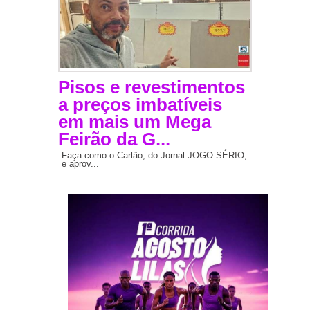
Pisos e revestimentos
a preços imbatíveis
em mais um Mega
Feirão da G...
Faça como o Carlão, do Jornal JOGO SÉRIO,
e aprov...