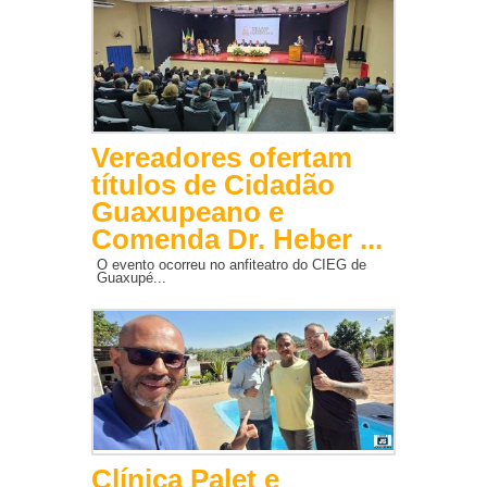
Vereadores ofertam
títulos de Cidadão
Guaxupeano e
Comenda Dr. Heber ...
O evento ocorreu no anfiteatro do CIEG de
Guaxupé...
Clínica Palet e