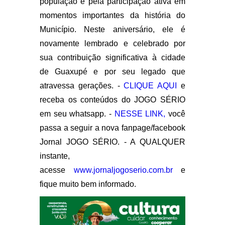
população e pela participação ativa em
momentos importantes da história do
Município. Neste aniversário, ele é
novamente lembrado e celebrado por
sua contribuição significativa à cidade
de Guaxupé e por seu legado que
atravessa gerações. -
CLIQUE AQUI
e
receba os conteúdos do JOGO SÉRIO
em seu whatsapp. -
NESSE LINK,
você
passa a seguir a nova fanpage/facebook
Jornal JOGO SÉRIO. - A QUALQUER
instante,
acesse
www.jornaljogoserio.com.br
e
fique muito bem informado.