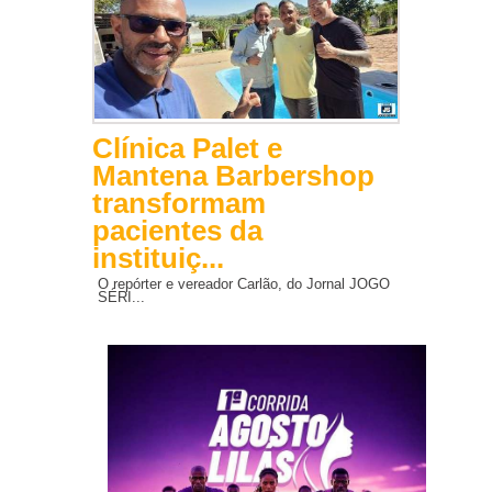
Clínica Palet e
Mantena Barbershop
transformam
pacientes da
instituiç...
O repórter e vereador Carlão, do Jornal JOGO
SÉRI...