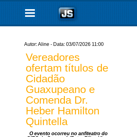
Autor: Aline - Data: 03/07/2026 11:00
Vereadores
ofertam títulos de
Cidadão
Guaxupeano e
Comenda Dr.
Heber Hamilton
Quintella
O evento ocorreu no anfiteatro do