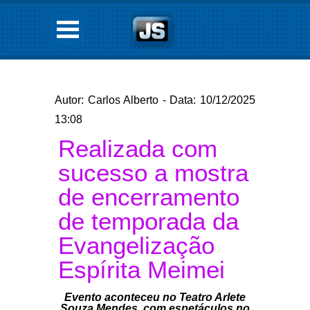
Autor: Carlos Alberto - Data: 10/12/2025
13:08
Realizada com
sucesso a mostra
de encerramento
de temporada da
Evangelização
Espírita Meimei
Evento aconteceu no Teatro Arlete
Souza Mendes, com espetáculos no