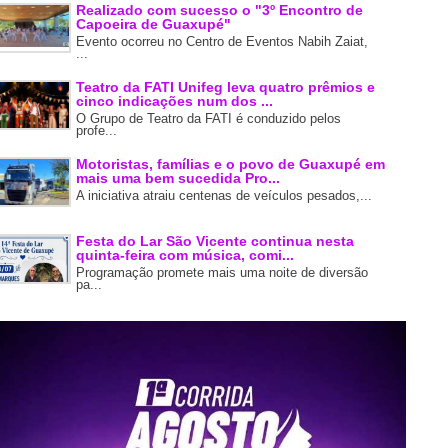
Realizado com sucesso o "3º Encontro de
Capoeira de Guaxupé"
Evento ocorreu no Centro de Eventos Nabih Zaiat,
...
Teatro da FATI Unifeg leva quatro prêmios e
cinco indicações num dos ...
O Grupo de Teatro da FATI é conduzido pelos
profe...
Motoristas, famílias e o povo de Guaxupé em
mais uma bem sucedida Pro...
A iniciativa atraiu centenas de veículos pesados,...
Festa do Lar São Vicente continua nesta
quinta-feira com música, comi...
Programação promete mais uma noite de diversão
pa...