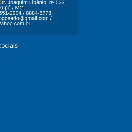
r. Joaquim Libânio, nº 532 -
xupé / MG.
3551-2904 / 8884-6778.
ljogoserio@gmail.com /
ahoo.com.br.
ociais