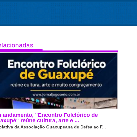
lacionadas
 andamento, "Encontro Folclórico de
axupé" reúne cultura, arte e ...
iciativa da Associação Guaxupeana de Defsa ao F...