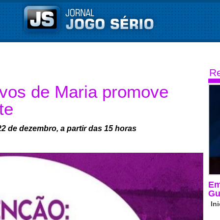
Re
ervos de Maria promove
te
22 de dezembro, a partir das 15 horas
Em
Gu
In