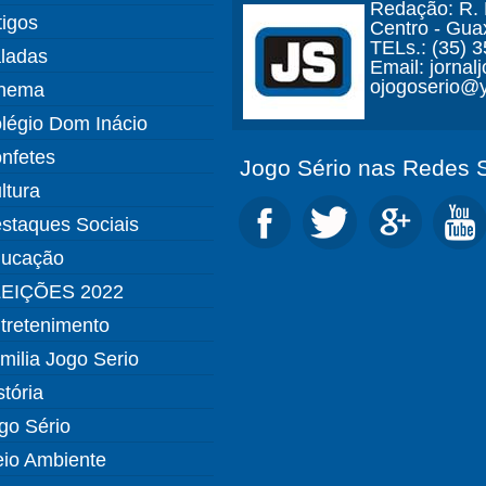
Redação: R. D
tigos
Centro - Gua
TELs.: (35) 
ladas
Email: jorna
ojogoserio@y
nema
légio Dom Inácio
nfetes
Jogo Sério nas Redes S
ltura
staques Sociais
ucação
EIÇÕES 2022
tretenimento
milia Jogo Serio
stória
go Sério
io Ambiente