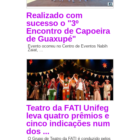
Realizado com
sucesso o "3º
Encontro de Capoeira
de Guaxupé"
Evento ocorreu no Centro de Eventos Nabih
Zaiat, ...
Teatro da FATI Unifeg
leva quatro prêmios e
cinco indicações num
dos ...
O Grupo de Teatro da FATI é conduzido pelos