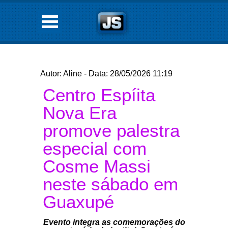
Autor: Aline - Data: 28/05/2026 11:19
Centro Espíita
Nova Era
promove palestra
especial com
Cosme Massi
neste sábado em
Guaxupé
Evento integra as comemorações do