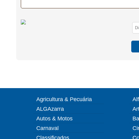
Agricultura & Pecuária
Al
ALGAzarra
Ar
Autos & Motos
Ba
Carnaval
Ci
Classificados
Co