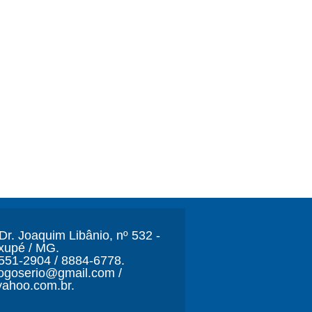
r. Joaquim Libânio, nº 532 -
xupé / MG.
3551-2904 / 8884-6778.
ljogoserio@gmail.com /
ahoo.com.br.