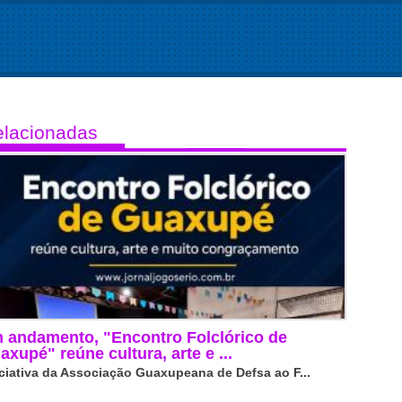
lacionadas
 andamento, "Encontro Folclórico de
axupé" reúne cultura, arte e ...
iciativa da Associação Guaxupeana de Defsa ao F...