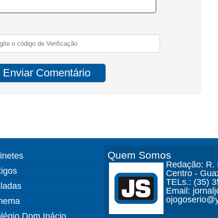
Quem Somos
finetes
Redação: R. D
tigos
Centro - Gua
TELs.: (35) 
ladas
Email: jorna
ojogoserio@y
nema
légio Dom Inácio