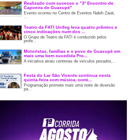
Realizado com sucesso o "3º Encontro de
Capoeira de Guaxupé"
Evento ocorreu no Centro de Eventos Nabih Zaiat,
...
Teatro da FATI Unifeg leva quatro prêmios e
cinco indicações num dos ...
O Grupo de Teatro da FATI é conduzido pelos
profe...
Motoristas, famílias e o povo de Guaxupé em
mais uma bem sucedida Pro...
A iniciativa atraiu centenas de veículos pesados,...
Festa do Lar São Vicente continua nesta
quinta-feira com música, comi...
Programação promete mais uma noite de diversão
pa...