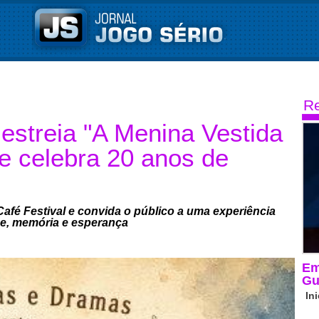
Re
streia "A Menina Vestida
 celebra 20 anos de
fé Festival e convida o público a uma experiência
de, memória e esperança
Em
Gu
In