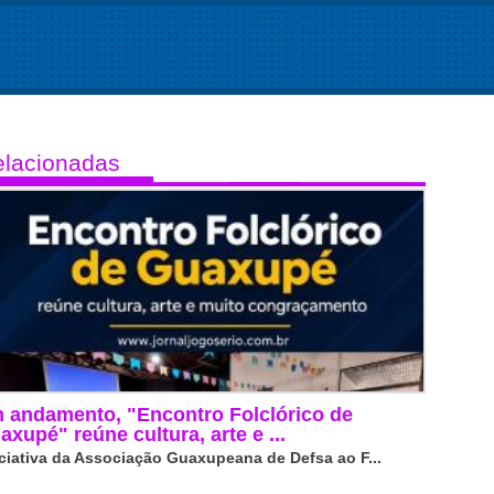
lacionadas
 andamento, "Encontro Folclórico de
axupé" reúne cultura, arte e ...
iciativa da Associação Guaxupeana de Defsa ao F...