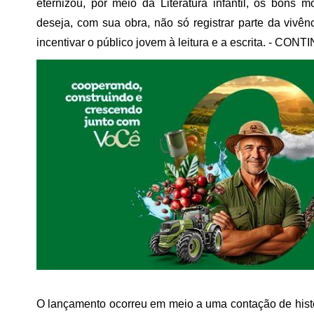
eternizou, por meio da Literatura infantil, os bons
deseja, com sua obra, não só registrar parte da viv
incentivar o público jovem à leitura e a escrita. - CONT
O lançamento ocorreu em meio a uma contação de histó