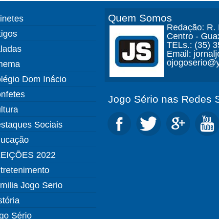
Quem Somos
finetes
Redação: R. D
tigos
Centro - Gua
TELs.: (35) 
ladas
Email: jorna
ojogoserio@y
nema
légio Dom Inácio
nfetes
Jogo Sério nas Redes S
ltura
staques Sociais
ucação
EIÇÕES 2022
tretenimento
milia Jogo Serio
stória
go Sério