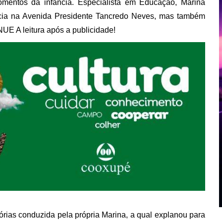
 momentos da infância. Especialista em Educação, Marina
ência na Avenida Presidente Tancredo Neves, mas também
INUE A leitura após a publicidade!
rias conduzida pela própria Marina, a qual explanou para