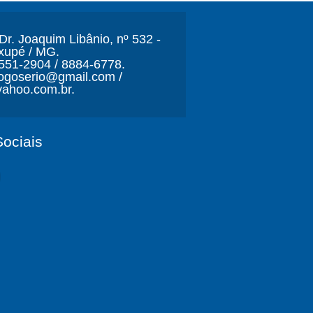
r. Joaquim Libânio, nº 532 -
xupé / MG.
3551-2904 / 8884-6778.
ljogoserio@gmail.com /
ahoo.com.br.
ociais