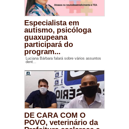
Especialista em
autismo, psicóloga
guaxupeana
participará do
program...
Luciana Bárbara falará sobre vários assuntos
dent...
DE CARA COM O
POVO, veterinário da