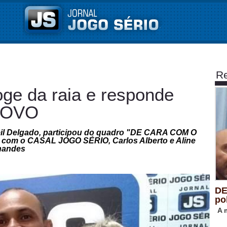
Re
oge da raia e responde
POVO
eil Delgado, participou do quadro "DE CARA COM O
ce com o CASAL JOGO SÉRIO, Carlos Alberto e Aline
nandes
DE
po
A 