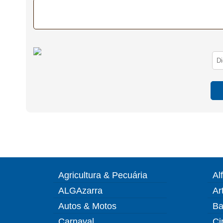
Agricultura & Pecuária
Al
ALGAzarra
Ar
Autos & Motos
Ba
Carnaval
Ci