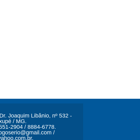
r. Joaquim Libânio, nº 532 -
xupé / MG.
3551-2904 / 8884-6778.
ljogoserio@gmail.com /
ahoo.com.br.