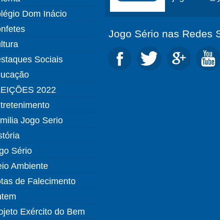
légio Dom Inácio
nfetes
Jogo Sério nas Redes S
ltura
staques Sociais
ucação
EIÇÕES 2022
tretenimento
milia Jogo Serio
stória
go Sério
io Ambiente
tas de Falecimento
ntem
ojeto Exército do Bem