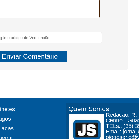
Quem Somos
finetes
Redação: R. D
tigos
Centro - Gua
TELs.: (35) 
ladas
Email: jorna
ojogoserio@y
nema