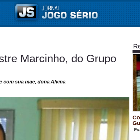
Re
stre Marcinho, do Grupo
ce com sua mãe, dona Alvina
Co
Gu
Ev