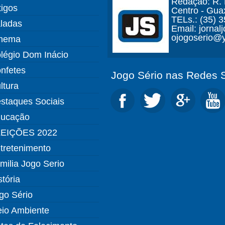
Redação: R. D
tigos
Centro - Gua
TELs.: (35) 
ladas
Email: jorna
ojogoserio@y
nema
légio Dom Inácio
nfetes
Jogo Sério nas Redes S
ltura
staques Sociais
ucação
EIÇÕES 2022
tretenimento
milia Jogo Serio
stória
go Sério
io Ambiente