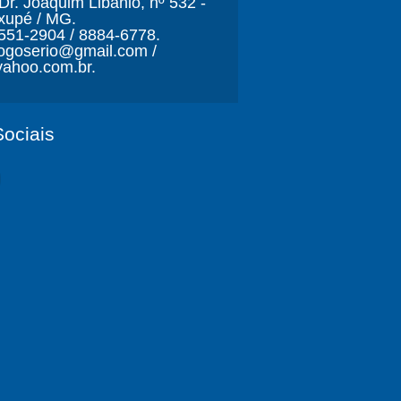
r. Joaquim Libânio, nº 532 -
xupé / MG.
3551-2904 / 8884-6778.
ljogoserio@gmail.com /
ahoo.com.br.
ociais