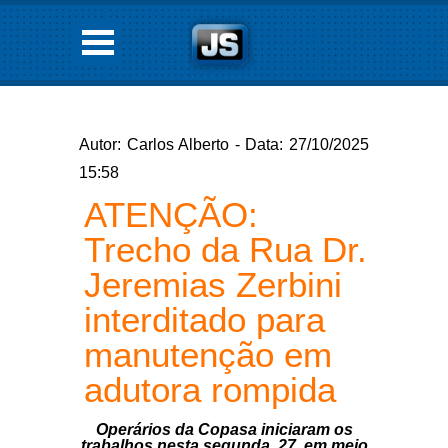
Autor: Carlos Alberto - Data: 27/10/2025
15:58
ATENÇÃO:
Trecho da Rua Dr.
Jeremias Zerbini
interditado para
manutenção em
adutora rompida
Operários da Copasa iniciaram os
trabalhos nesta segunda, 27, em meio