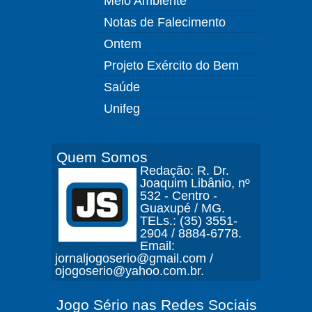
Meio Ambiente
Notas de Falecimento
Ontem
Projeto Exército do Bem
Saúde
Unifeg
Quem Somos
Redação: R. Dr.
Joaquim Libânio, nº
532 - Centro -
Guaxupé / MG.
TELs.: (35) 3551-
2904 / 8884-6778.
Email:
jornaljogoserio@gmail.com /
ojogoserio@yahoo.com.br.
Jogo Sério nas Redes Sociais