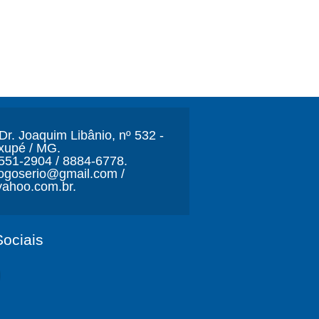
r. Joaquim Libânio, nº 532 -
xupé / MG.
3551-2904 / 8884-6778.
ljogoserio@gmail.com /
ahoo.com.br.
ociais