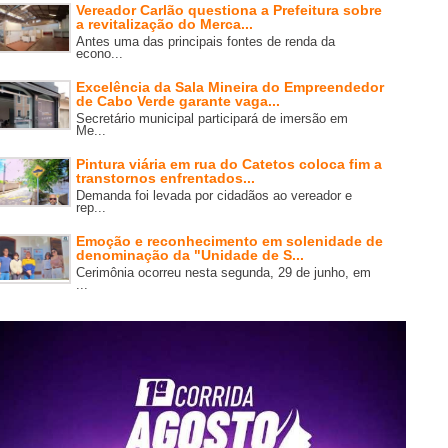
Vereador Carlão questiona a Prefeitura sobre
a revitalização do Merca...
Antes uma das principais fontes de renda da
econo...
Excelência da Sala Mineira do Empreendedor
de Cabo Verde garante vaga...
Secretário municipal participará de imersão em
Me...
Pintura viária em rua do Catetos coloca fim a
transtornos enfrentados...
Demanda foi levada por cidadãos ao vereador e
rep...
Emoção e reconhecimento em solenidade de
denominação da "Unidade de S...
Cerimônia ocorreu nesta segunda, 29 de junho, em
...