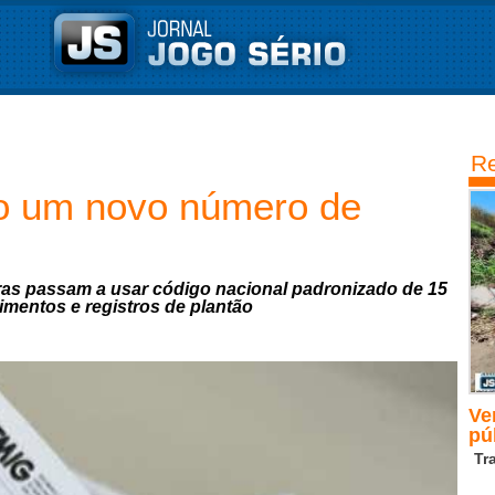
Re
ão um novo número de
oras passam a usar código nacional padronizado de 15
dimentos e registros de plantão
Ve
pú
Tr