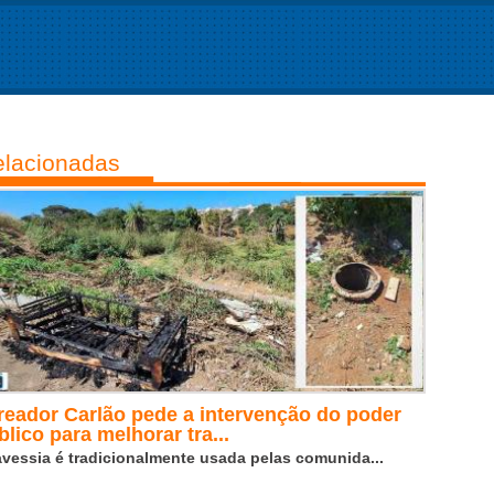
lacionadas
reador Carlão pede a intervenção do poder
blico para melhorar tra...
avessia é tradicionalmente usada pelas comunida...