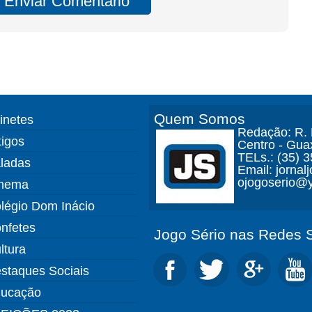
Quem Somos
finetes
Redação: R. D
tigos
Centro - Gua
TELs.: (35) 
ladas
Email: jorna
ojogoserio@y
nema
légio Dom Inácio
nfetes
Jogo Sério nas Redes S
ltura
staques Sociais
ucação