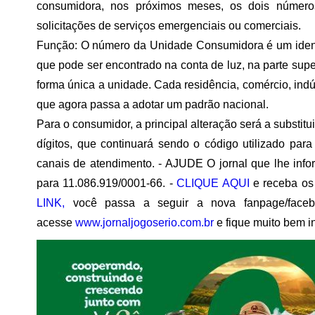
consumidora, nos próximos meses, os dois número
solicitações de serviços emergenciais ou comerciais.
Função: O número da Unidade Consumidora é um identi
que pode ser encontrado na conta de luz, na parte super
forma única a unidade. Cada residência, comércio, indús
que agora passa a adotar um padrão nacional.
Para o consumidor, a principal alteração será a substit
dígitos, que continuará sendo o código utilizado para r
canais de atendimento. - AJUDE O jornal que lhe inf
para 11.086.919/0001-66. -
CLIQUE AQUI
e receba os
LINK,
você passa a seguir a nova fanpage/face
acesse
www.jornaljogoserio.com.br
e fique muito bem i