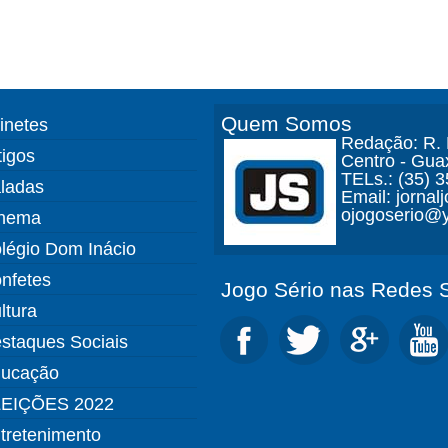
Quem Somos
finetes
Redação: R. D
tigos
Centro - Gua
TELs.: (35) 
ladas
Email: jorna
ojogoserio@y
nema
légio Dom Inácio
nfetes
Jogo Sério nas Redes S
ltura
staques Sociais
ucação
EIÇÕES 2022
tretenimento