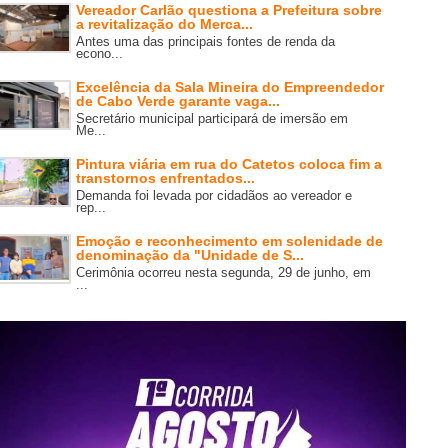
Vereador Carlão questiona a Prefeitura sobre
a revitalização do Merca...
Antes uma das principais fontes de renda da
econo...
Excelência da Sala Mineira do Empreendedor
de Cabo Verde garante vaga...
Secretário municipal participará de imersão em
Me...
Pintura viária em rua do Catetos coloca fim a
transtornos enfrentados...
Demanda foi levada por cidadãos ao vereador e
rep...
Emoção e reconhecimento em solenidade de
denominação da "Unidade de S...
Cerimônia ocorreu nesta segunda, 29 de junho, em
...