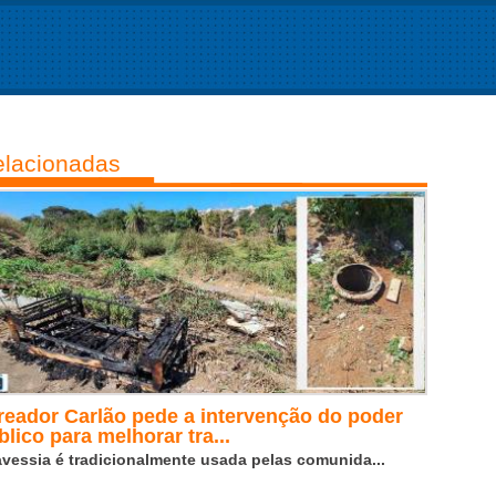
lacionadas
reador Carlão pede a intervenção do poder
blico para melhorar tra...
avessia é tradicionalmente usada pelas comunida...