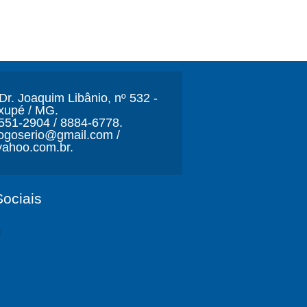
r. Joaquim Libânio, nº 532 -
xupé / MG.
3551-2904 / 8884-6778.
ljogoserio@gmail.com /
ahoo.com.br.
ociais