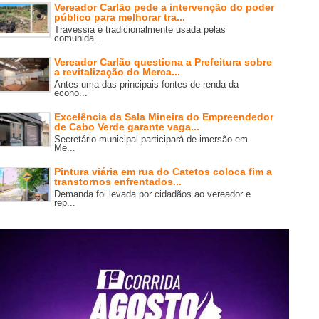
Vereador Carlão pede a intervenção do poder
público para melhorar tra...
Travessia é tradicionalmente usada pelas
comunida...
Vereador Carlão questiona a Prefeitura sobre
a revitalização do Merca...
Antes uma das principais fontes de renda da
econo...
Excelência da Sala Mineira do Empreendedor
de Cabo Verde garante vaga...
Secretário municipal participará de imersão em
Me...
Pintura viária em rua do Catetos coloca fim a
transtornos enfrentados...
Demanda foi levada por cidadãos ao vereador e
rep...