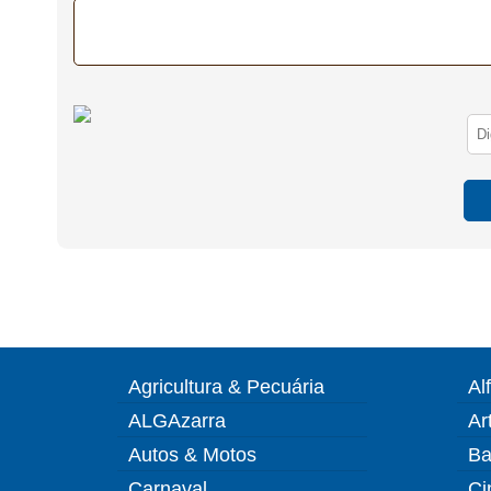
Agricultura & Pecuária
Al
ALGAzarra
Ar
Autos & Motos
Ba
Carnaval
Ci