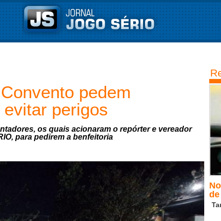
Re
 Convento pedem
 evitar perigos
entadores, os quais acionaram o repórter e vereador
IO, para pedirem a benfeitoria
No
de 
Ta