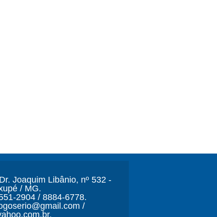
r. Joaquim Libânio, nº 532 -
xupé / MG.
3551-2904 / 8884-6778.
ljogoserio@gmail.com /
ahoo.com.br.