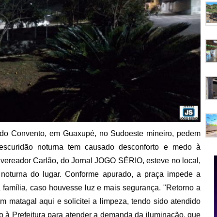
 do Convento, em Guaxupé, no Sudoeste mineiro, pedem
 escuridão noturna tem causado desconforto e medo à
e vereador Carlão, do Jornal JOGO SÉRIO, esteve no local,
noturna do lugar. Conforme apurado, a praça impede a
 família, caso houvesse luz e mais segurança. "Retorno a
 matagal aqui e solicitei a limpeza, tendo sido atendido
vo à Prefeitura para atender a demanda da iluminação, que