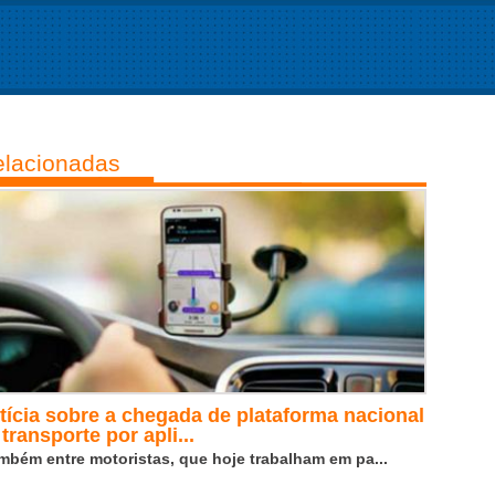
lacionadas
tícia sobre a chegada de plataforma nacional
transporte por apli...
mbém entre motoristas, que hoje trabalham em pa...