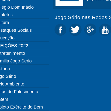
légio Dom Inácio
nfetes
Jogo Sério nas Redes S
ltura
staques Sociais
ucação
EIÇÕES 2022
tretenimento
milia Jogo Serio
stória
go Sério
io Ambiente
tas de Falecimento
ntem
ojeto Exército do Bem