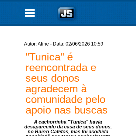
Autor: Aline - Data: 02/06/2026 10:59
"Tunica" é
reencontrada e
seus donos
agradecem à
comunidade pelo
apoio nas buscas
A cachorrinha "Tunica" havia
desaparecido da casa de seus donos,
no Bairro Catetos, mas foi acolhida