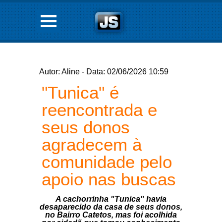
Autor: Aline - Data: 02/06/2026 10:59
"Tunica" é
reencontrada e
seus donos
agradecem à
comunidade pelo
apoio nas buscas
A cachorrinha "Tunica" havia
desaparecido da casa de seus donos,
no Bairro Catetos, mas foi acolhida