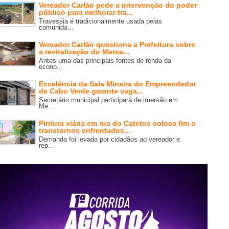
Vereador Carlão pede a intervenção do poder
público para melhorar tra...
Travessia é tradicionalmente usada pelas
comunida...
Vereador Carlão questiona a Prefeitura sobre
a revitalização do Merca...
Antes uma das principais fontes de renda da
econo...
Excelência da Sala Mineira do Empreendedor
de Cabo Verde garante vaga...
Secretário municipal participará de imersão em
Me...
Pintura viária em rua do Catetos coloca fim a
transtornos enfrentados...
Demanda foi levada por cidadãos ao vereador e
rep...