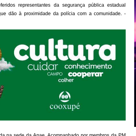
eferidos representantes da segurança pública estadual
que dão à proximidade da polícia com a comunidade. -
izada na sede da Apae. Acompanhado por membros da PM