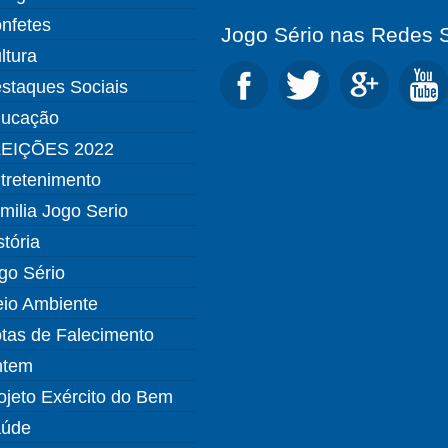
nfetes
Jogo Sério nas Redes S
ltura
staques Sociais
ucação
EIÇÕES 2022
tretenimento
milia Jogo Serio
stória
go Sério
io Ambiente
tas de Falecimento
ntem
ojeto Exército do Bem
úde