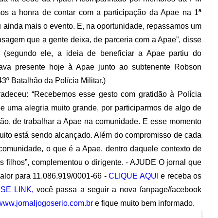
emos a honra de contar com a participação da Apae na 1ª
ou ainda mais o evento. E, na oportunidade, repassamos um
ensagem que a gente deixa, de parceria com a Apae”, disse
 (segundo ele, a ideia de beneficiar a Apae partiu do
tava presente hoje à Apae junto ao subtenente Robson
º Batalhão da Polícia Militar.)
gradeceu: “Recebemos esse gesto com gratidão à Polícia
ipe uma alegria muito grande, por participarmos de algo de
tão, de trabalhar a Apae na comunidade. E esse momento
intuito está sendo alcançado. Além do compromisso de cada
comunidade, o que é a Apae, dentro daquele contexto de
s filhos”, complementou o dirigente. - AJUDE O jornal que
valor para 11.086.919/0001-66 -
CLIQUE AQUI
e receba os
SE LINK,
você passa a seguir a nova fanpage/facebook
www.jornaljogoserio.com.br
e fique muito bem informado.