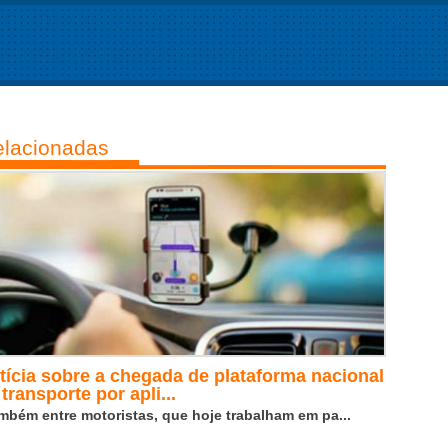
lacionadas
tícia sobre a chegada de plataforma nacional
transporte por apli...
mbém entre motoristas, que hoje trabalham em pa...