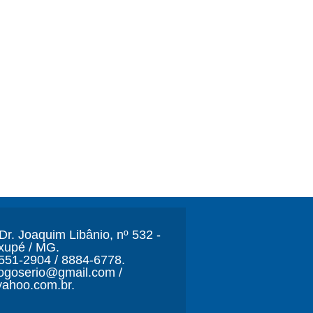
r. Joaquim Libânio, nº 532 -
xupé / MG.
3551-2904 / 8884-6778.
ljogoserio@gmail.com /
ahoo.com.br.