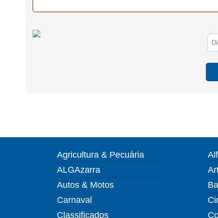
Agricultura & Pecuária
Al
ALGAzarra
Ar
Autos & Motos
Ba
Carnaval
Ci
Classificados
Co