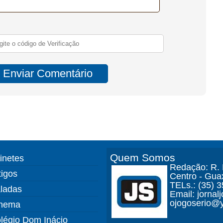
Quem Somos
finetes
Redação: R. D
tigos
Centro - Gua
TELs.: (35) 
ladas
Email: jorna
ojogoserio@y
nema
légio Dom Inácio