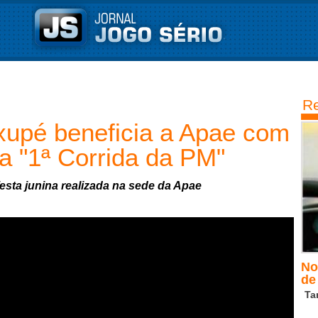
Re
pé beneficia a Apae com
a "1ª Corrida da PM"
esta junina realizada na sede da Apae
No
de 
Ta